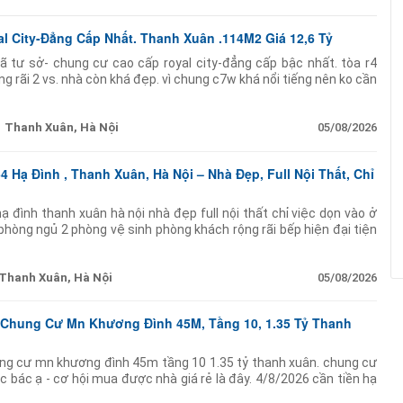
 City-Đẳng Cấp Nhất. Thanh Xuân .114M2 Giá 12,6 Tỷ
 tư sở- chung cư cao cấp royal city-đẳng cấp bậc nhất. tòa r4
rộng rãi 2 vs. nhà còn khá đẹp. vì chung c7w khá nổi tiếng nên ko cần
uông đẹp.
Thanh Xuân, Hà Nội
05/08/2026
Hạ Đình , Thanh Xuân, Hà Nội – Nhà Đẹp, Full Nội Thất, Chỉ
 đình thanh xuân hà nội nhà đẹp full nội thất chỉ việc dọn vào ở
2 phòng ngủ 2 phòng vệ sinh phòng khách rộng rãi bếp hiện đại tiện
 mát đón
Thanh Xuân, Hà Nội
05/08/2026
 Chung Cư Mn Khương Đình 45M, Tầng 10, 1.35 Tỷ Thanh
ung cư mn khương đình 45m tầng 10 1.35 tỷ thanh xuân. chung cư
ác bác ạ - cơ hội mua được nhà giá rẻ là đây. 4/8/2026 cần tiền hạ
ới 1.35