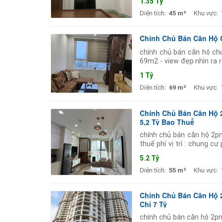
1.35 Tỷ
Diện tích:
45 m²
Khu vực:
Chính Chủ Bán Căn Hộ C
chính chủ bán căn hộ chu
69m2 - view đẹp nhìn ra r
nhanh chóng tiện ích nội k
1 Tỷ
Diện tích:
69 m²
Khu vực:
Chính Chủ Bán Căn Hộ 2P
5,2 Tỷ Bao Thuế
chính chủ bán căn hộ 2pn 
thuế phí vị trí : chung cư
2pn - 2wc tối ưu công
5.2 Tỷ
Diện tích:
55 m²
Khu vực:
Chính Chủ Bán Căn Hộ 2P
Chỉ 7 Tỷ
chính chủ bán căn hộ 2pn 