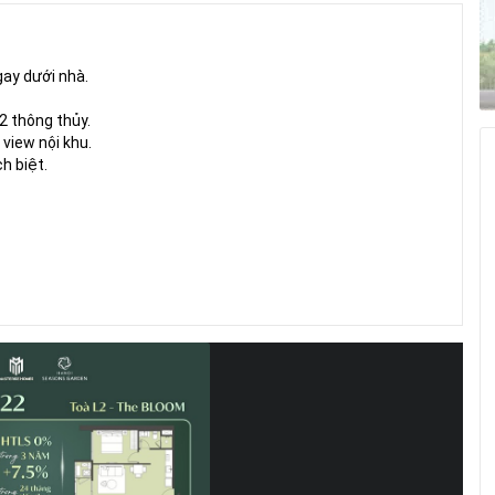
gay dưới nhà.
2 thông thủy.
 view nội khu.
h biệt.