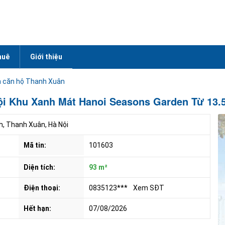
huê
Giới thiệu
 căn hộ Thanh Xuân
i Khu Xanh Mát Hanoi Seasons Garden Từ 13.5
 Thanh Xuân, Hà Nội
Mã tin:
101603
Diện tích:
93 m²
Điện thoại:
0835123***
Xem SĐT
Hết hạn:
07/08/2026