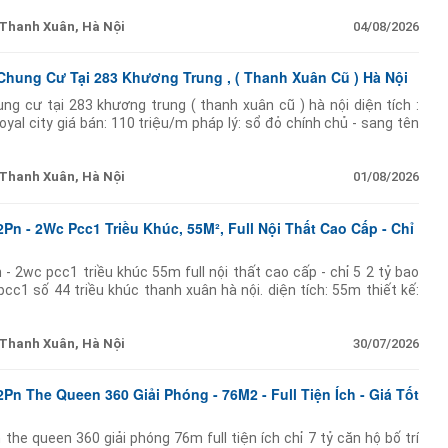
Thanh Xuân, Hà Nội
04/08/2026
hung Cư Tại 283 Khương Trung , ( Thanh Xuân Cũ ) Hà Nội
ng cư tại 283 khương trung ( thanh xuân cũ ) hà nội diện tích :
oyal city giá bán: 110 triệu/m pháp lý: sổ đỏ chính chủ - sang tên
hu nổi bật
Thanh Xuân, Hà Nội
01/08/2026
n - 2Wc Pcc1 Triều Khúc, 55M², Full Nội Thất Cao Cấp - Chỉ
- 2wc pcc1 triều khúc 55m full nội thất cao cấp - chỉ 5 2 tỷ bao
 pcc1 số 44 triều khúc thanh xuân hà nội. diện tích: 55m thiết kế:
Thanh Xuân, Hà Nội
30/07/2026
n The Queen 360 Giải Phóng - 76M2 - Full Tiện Ích - Giá Tốt
the queen 360 giải phóng 76m full tiện ích chỉ 7 tỷ căn hộ bố trí