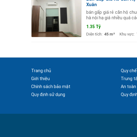
Xuân
bán gấp giá rẻ căn hộ ch
hà nội hạ giá nhiều quá cá
chào 300 triệu giá chào m
1.35 Tỷ
Diện tích:
45 m²
Khu vực:
Trang chủ
Quy chế
Giới thiệu
Trung t
Chính sách bảo mật
An toàn
Quy định sử dụng
Quy định