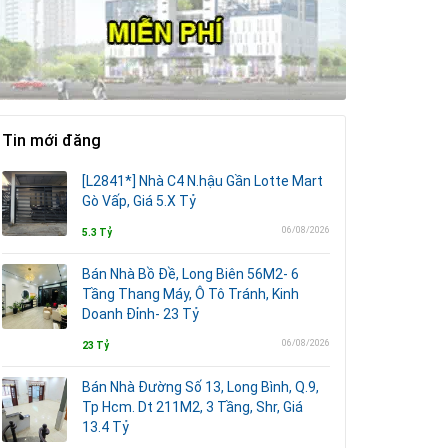
Tin mới đăng
[L2841*] Nhà C4 N.hậu Gần Lotte Mart
Gò Vấp, Giá 5.X Tỷ
06/08/2026
5.3 Tỷ
Bán Nhà Bồ Đề, Long Biên 56M2- 6
Tầng Thang Máy, Ô Tô Tránh, Kinh
Doanh Đỉnh- 23 Tỷ
06/08/2026
23 Tỷ
Bán Nhà Đường Số 13, Long Bình, Q.9,
Tp Hcm. Dt 211M2, 3 Tầng, Shr, Giá
13.4 Tỷ