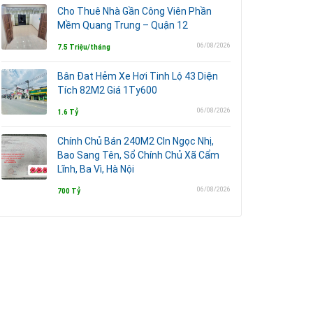
Cho Thuê Nhà Gần Công Viên Phần
Mềm Quang Trung – Quận 12
06/08/2026
7.5 Triệu/tháng
Bân Đat Hẻm Xe Hơi Tinh Lộ 43 Diện
Tích 82M2 Giá 1Ty600
06/08/2026
1.6 Tỷ
Chính Chủ Bán 240M2 Cln Ngọc Nhị,
Bao Sang Tên, Sổ Chính Chủ Xã Cẩm
Lĩnh, Ba Vì, Hà Nội
06/08/2026
700 Tỷ