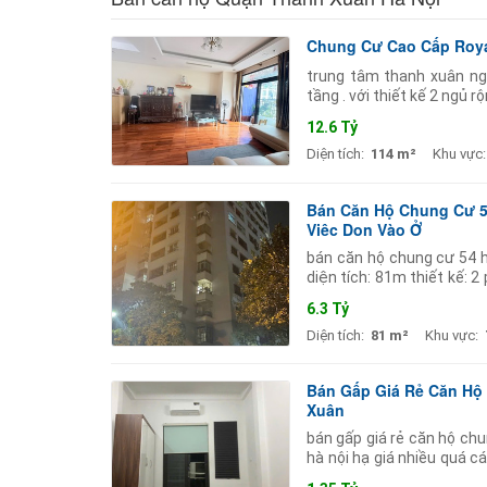
Chung Cư Cao Cấp Royal
trung tâm thanh xuân ngã
tầng . với thiết kế 2 ngủ 
miêu tả tiện ích- sổ đỏ v
12.6 Tỷ
Diện tích:
114 m²
Khu vực:
Bán Căn Hộ Chung Cư 54 
Việc Dọn Vào Ở
bán căn hộ chung cư 54 hạ
diện tích: 81m thiết kế: 
nghi - 2 ban công thoáng
6.3 Tỷ
Diện tích:
81 m²
Khu vực:
Bán Gấp Giá Rẻ Căn Hộ
Xuân
bán gấp giá rẻ căn hộ ch
hà nội hạ giá nhiều quá c
chào 300 triệu giá chào m