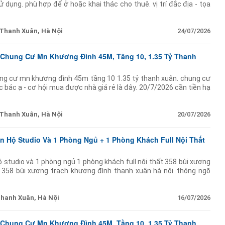
ử dụng. phù hợp để ở hoặc khai thác cho thuê. vị trí đắc địa - tọa
Thanh Xuân, Hà Nội
24/07/2026
 Chung Cư Mn Khương Đình 45M, Tầng 10, 1.35 Tỷ Thanh
ung cư mn khương đình 45m tầng 10 1.35 tỷ thanh xuân. chung cư
c bác ạ - cơ hội mua được nhà giá rẻ là đây. 20/7/2026 cần tiền hạ
ới 1.35
Thanh Xuân, Hà Nội
20/07/2026
 Hộ Studio Và 1 Phòng Ngủ + 1 Phòng Khách Full Nội Thất
 studio và 1 phòng ngủ 1 phòng khách full nội thất 358 bùi xương
: 358 bùi xương trạch khương đình thanh xuân hà nội. thông ngõ
gõ rộng ô tô đỗ trước cửa.
hanh Xuân, Hà Nội
16/07/2026
 Chung Cư Mn Khương Đình 45M, Tầng 10, 1.35 Tỷ Thanh