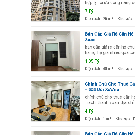
hợp lý tối ưu công năng s
lạc trên đường giải phóng
7 Tỷ
Diện tích:
76 m²
Khu vực:
Bán Gấp Giá Rẻ Căn Hộ
Xuân
bán gấp giá rẻ căn hộ ch
hà nội hạ giá nhiều quá cá
chào 300 triệu giá chào m
1.35 Tỷ
Diện tích:
45 m²
Khu vực:
Chính Chủ Cho Thuê Căn
– 358 Bùi Xương
chính chủ cho thuê căn hộ
trạch thanh xuân địa chỉ
619 và 699 vũ tông phan n
4 Tỷ
Diện tích:
1 m²
Khu vực:
T
Bán Gấp Giá Rẻ Căn Hộ