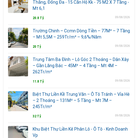
Thắng, Đống Đa - 15 Căn Hộ Kk - 75 M2 X 7 Tầng -
Mt 6,1
09/08/2026
20.8 Tỷ
Trường Chinh – Ccmn Dòng Tiền – 77M² – 7 Tầng
– Mt 5,5M – 259Tr/m² – 9,6%/Năm
09/08/2026
20 Tỷ
Trung Tâm Ba Đình – Lô Góc 2 Thoáng – Dân Xây
– Gần Lăng Bác – 45M² – 4 Tầng – Mt 4M –
262Tr/m²
09/08/2026
11.8 Tỷ
Biệt Thự Liền Kề Trung Văn – Ô Tô Tránh – Vỉa Hè
– 2 Thoáng – 131M² – 5 Tầng – Mt 7M –
245Tr/m²
09/08/2026
32 Tỷ
Khu Biệt Thự Liền Kě Phân Lô - Ô Tô - Kinh Doanh
Vp