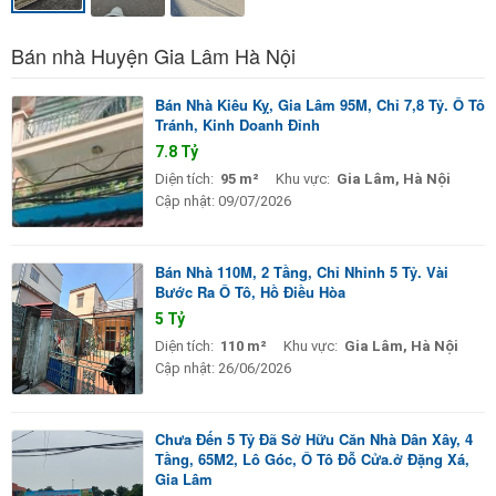
Bán nhà Huyện Gia Lâm Hà Nội
Bán Nhà Kiêu Kỵ, Gia Lâm 95M, Chỉ 7,8 Tỷ. Ô Tô
Tránh, Kinh Doanh Đỉnh
7.8 Tỷ
Diện tích:
95 m²
Khu vực:
Gia Lâm, Hà Nội
Cập nhật:
09/07/2026
Bán Nhà 110M, 2 Tầng, Chỉ Nhỉnh 5 Tỷ. Vài
Bước Ra Ô Tô, Hồ Điều Hòa
5 Tỷ
Diện tích:
110 m²
Khu vực:
Gia Lâm, Hà Nội
Cập nhật:
26/06/2026
Chưa Đến 5 Tỷ Đã Sở Hữu Căn Nhà Dân Xây, 4
Tầng, 65M2, Lô Góc, Ô Tô Đỗ Cửa.ở Đặng Xá,
Gia Lâm