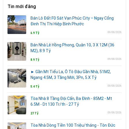
Tin mới đăng
Bán Lô Đất F0 Sát Vạn Phúc City – Ngay Cổng
Đinh Thị Thi Hiệp Bình Phước
09/08/2026
6.9 Tỷ
Bán Nhà Lê Hồng Phong, Quận 10, 3 X 12M (36
M2), 8.9 Tỷ
09/08/2026
8.9 Tỷ
► Gần Mt Tiểu La, Ô Tô Đậu Gần Nhà, 51M2,
Ngang 4.5M, 3 Tầng Mới, 3Pn, 5.X Tỷ
09/08/2026
5.4 Tỷ
Tòa Nhà 8 Tầng Đội Cấn, Ba Đình - 85M2 - Mt
6.5M - Dt 130 Tr/th - 27 Tỷ
09/08/2026
27 Tỷ
Tòa Nhà Dòng Tiền 100 Triệu/tháng - Tôn Đức