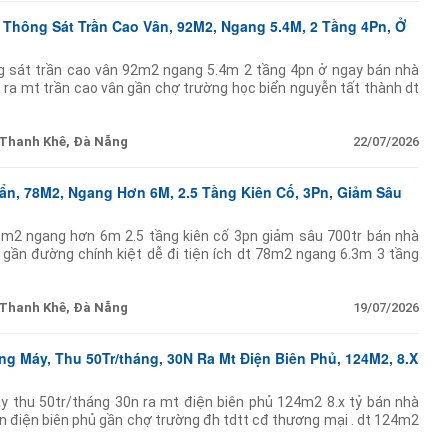
Thông Sát Trần Cao Vân, 92M2, Ngang 5.4M, 2 Tầng 4Pn, Ở
ng sát trần cao vân 92m2 ngang 5.4m 2 tầng 4pn ở ngay bán nhà
c ra mt trần cao vân gần chợ trường học biển nguyễn tất thành dt
ẹp 2 tầng mới đẹp thiết kế
Thanh Khê, Đà Nẵng
22/07/2026
uẩn, 78M2, Ngang Hơn 6M, 2.5 Tầng Kiên Cố, 3Pn, Giảm Sâu
78m2 ngang hơn 6m 2.5 tầng kiên cố 3pn giảm sâu 700tr bán nhà
 gần đường chính kiệt dễ đi tiện ích dt 78m2 ngang 6.3m 3 tầng
n p thờ sân
Thanh Khê, Đà Nẵng
19/07/2026
ng Máy, Thu 50Tr/tháng, 30N Ra Mt Điện Biên Phủ, 124M2, 8.X
y thu 50tr/tháng 30n ra mt điện biên phủ 124m2 8.x tỷ bán nhà
ền điện biên phủ gần chợ trường đh tdtt cđ thương mại . dt 124m2
ầng hiện đại thang máy