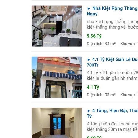
► Nhà Kiệt Rộng Thẳng 
Ngay
nhà kiệt rộng thẳng thô
kiệt thẳng thông vài bướ
92m2 ngang 5.4m nở hậu đ
5.56 Tỷ
Diện tích:
92 m²
Khu vực:
► 4.1 Tỷ Kiệt Gần Lê D
700Tr
4.1 tỷ kiệt gần lê duẩn 
kiệt lê duẩn gần hh thám
chủ xây cực kỳ kiên cố 3p
4.1 Tỷ
Diện tích:
78 m²
Khu vực:
► 4 Tầng, Hiện Đại, Tha
Tỷ
4 tầng hiện đại thang má
kiệt thẳng 30m ra mặt ti
ngang 4.5m nở hậu 5m 4 t