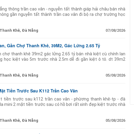
hẳng thông trần cao vân - nguyễn tất thành giáp hải châu bán nhà
thông gần nguyễn tất thành trần cao vân đi bộ ra chợ trường học
ng full nội thất
Thanh Khê, Đà Nẵng
07/08/2026
an, Gần Chợ Thanh Khê, 39M2, Gác Lửng 2.65 Tỷ
n chợ thanh khê 39m2 gác lửng 2.65 tỷ bán nhà kiệt cù chính lan
g học kiệt vào 5m trước nhà 2.5m dễ đi gần kiệt ô tô. dt 39m2
 2wc giá bán 2.65
Thanh Khê, Đà Nẵng
05/08/2026
 Mặt Tiền Trước Sau K112 Trần Cao Vân
ặt tiền trước sau k112 trần cao vân - phừơng thanh khê-tp - đà
la mini 2 mặt tiền trước sau có hồ bơi rất xinh đẹp kiệt trước nhà
30m cách bãi
Thanh Khê, Đà Nẵng
05/08/2026