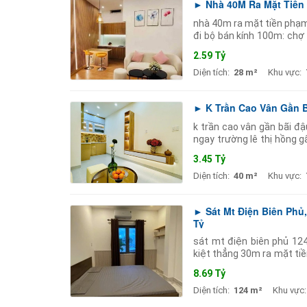
► Nhà 40M Ra Mặt Tiền 
nhà 40m ra mặt tiền phạm
đi bộ bán kính 100m: chợ
4m nở hậu 2 tầng gọn gà
2.59 Tỷ
Diện tích:
28 m²
Khu vực:
► K Trần Cao Vân Gần B
k trần cao vân gần bãi đậ
ngay trường lê thị hồng 
c1 2... chợ công an phường.
3.45 Tỷ
Diện tích:
40 m²
Khu vực:
► Sát Mt Điện Biên Phủ,
Tỷ
sát mt điện biên phủ 12
kiệt thẳng 30m ra mặt ti
ngang 4.5m nở hậu 5m 4 t
8.69 Tỷ
Diện tích:
124 m²
Khu vực: