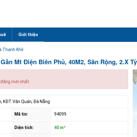
huê
Giới thiệu
à Thanh Khê
 Gần Mt Điện Biên Phủ, 40M2, Sân Rộng, 2.X Tỷ
 đăng mới nhất.
n, KĐT Văn Quán, Đà Nẵng
Mã tin:
94099
Diện tích:
40 m²