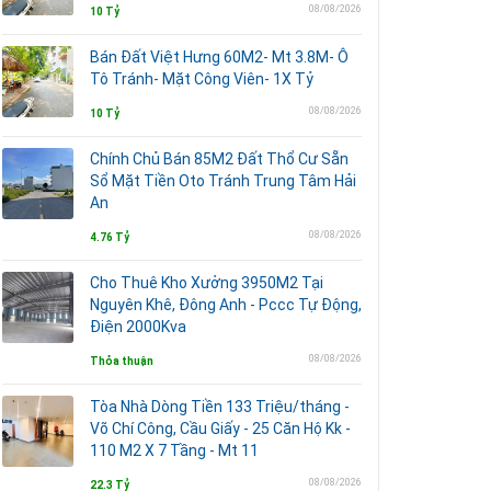
08/08/2026
10 Tỷ
Bán Đất Việt Hưng 60M2- Mt 3.8M- Ô
Tô Tránh- Mặt Công Viên- 1X Tỷ
08/08/2026
10 Tỷ
Chính Chủ Bán 85M2 Đất Thổ Cư Sẵn
Sổ Mặt Tiền Oto Tránh Trung Tâm Hải
An
08/08/2026
4.76 Tỷ
Cho Thuê Kho Xưởng 3950M2 Tại
Nguyên Khê, Đông Anh - Pccc Tự Động,
Điện 2000Kva
08/08/2026
Thỏa thuận
Tòa Nhà Dòng Tiền 133 Triệu/tháng -
Võ Chí Công, Cầu Giấy - 25 Căn Hộ Kk -
110 M2 X 7 Tầng - Mt 11
08/08/2026
22.3 Tỷ