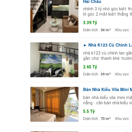
Hải Châu
nhỉnh 3 tỷ nhỏ góc kiệt t
lô góc 2 mặt kiệt thẳng 
dt: 34m2 2 tầng mới đẹp tặ
3.39 Tỷ
Diện tích:
34 m²
Khu vực:
► Nhà K123 Cù Chính L
nhà k123 cù chính lan gầ
gần chợ thanh khê trườn
ngang 4m gác lửng sẽ 2pn
2.65 Tỷ
Diện tích:
39 m²
Khu vực:
Bán Nhà Kiểu Vila Mini
bán nhà kiểu vila mini m
nẵng - cần bán nhà kiểu vi
được 3m vị trí cách chợ 
5.5 Tỷ
Diện tích:
73 m²
Khu vực: