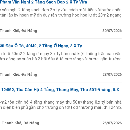
Phạm Văn Nghị 2 Tầng Sạch Đẹp 2.X Tỷ Vừa
 văn nghị 2 tầng sạch đẹp 2.x tỷ vừa cách mặt tiền vài bước chân
 tân lập bv hoàn mỹ đh duy tân trường học hoa lư dt 28m2 ngang
ng sạch
Thanh Khê, Đà Nẵng
30/07/2026
ãi Đậu Ô Tô, 40M2, 2 Tầng Ở Ngay, 3.X Tỷ
u ô tô 40m2 2 tầng ở ngay 3.x tỷ bán nhà kiệt thông trần cao vân
gấm công an xuân hà 2 bãi đậu ô tô cực rộng vài bước. gần trường
...
Thanh Khê, Đà Nẵng
28/07/2026
 124M2, Tòa Căn Hộ 4 Tầng, Thang Máy, Thu 50Tr/tháng, 8.X
4m2 tòa căn hộ 4 tầng thang máy thu 50tr/tháng 8.x tỷ bán nhà
ền điện biên phủ gần chợ trường đh tdtt cđ thương mại . dt 124m2
ầng hiện đại thang máy
Thanh Khê, Đà Nẵng
26/07/2026