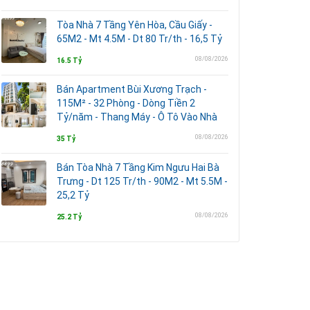
Tòa Nhà 7 Tầng Yên Hòa, Cầu Giấy -
65M2 - Mt 4.5M - Dt 80 Tr/th - 16,5 Tỷ
08/08/2026
16.5 Tỷ
Bán Apartment Bùi Xương Trạch -
115M² - 32 Phòng - Dòng Tiền 2
Tỷ/năm - Thang Máy - Ô Tô Vào Nhà
08/08/2026
35 Tỷ
Bán Tòa Nhà 7 Tầng Kim Ngưu Hai Bà
Trưng - Dt 125 Tr/th - 90M2 - Mt 5.5M -
25,2 Tỷ
08/08/2026
25.2 Tỷ