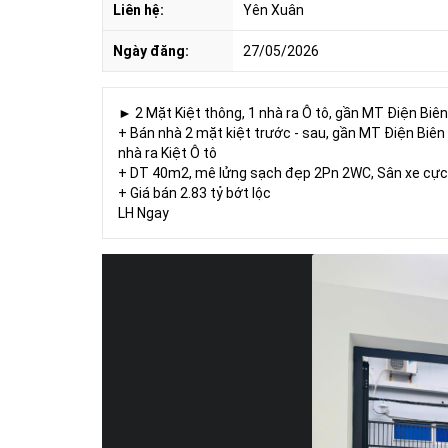
Liên hệ:
Yên Xuân
Ngày đăng:
27/05/2026
► 2 Mặt Kiệt thông, 1 nhà ra Ô tô, gần MT Điện Biên
+ Bán nhà 2 mặt kiệt trước - sau, gần MT Điện Biên 
nhà ra Kiệt Ô tô
+ DT 40m2, mê lửng sạch đẹp 2Pn 2WC, Sân xe cực 
+ Giá bán 2.83 tỷ bớt lộc
LH Ngay