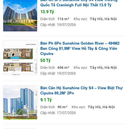
Quốc Tế Cranleigh Full Nội Thất 13.9 Tỷ
13.9 Tỷ
Diện tích:
116 m²
Khu vực:
Tây Hồ, Hà Nội
Cập nhật:
19/07/2026
Bán Ph 6Pn Sunshine Golden River – 494M2
Ban Công 81,9M² View Hồ Tây & Công Viên
Ciputra
50 Tỷ
Diện tích:
494 m²
Khu vực:
Tây Hồ, Hà Nội
Cập nhật:
19/07/2026
Bán Căn Hộ Sunshine City S4 – View Biệt Thự
Ciputra 89,2M² 2Pn
9.1 Tỷ
Diện tích:
90 m²
Khu vực:
Tây Hồ, Hà Nội
Cập nhật:
17/07/2026