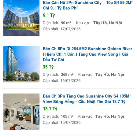
Bán Căn Hộ 2Pn Sunshine City – Tòa S4 89,2M²
Chỉ 9,1 Tỷ Bao Phí
9.1 Tỷ
Diện tích:
90 m²
Khu vực:
Tây Hồ, Hà Nội
Cập nhật:
17/07/2026
Bán Ch 6Pn Dt 264.5M2 Sunshine Golden River
I Hiểm Chỉ 1 Căn I Tầng Cao View Sông I Giá
Đầu Tư Chỉ
35 Tỷ
Diện tích:
265 m²
Khu vực:
Tây Hồ, Hà Nội
Cập nhật:
16/07/2026
Bán Ch 3Pn Tầng Cao Sunshine City S4 105M²
View Sông Hồng - Cầu Nhật Tân Giá 13,7 Tỷ
13.7 Tỷ
Diện tích:
105 m²
Khu vực:
Tây Hồ, Hà Nội
Cập nhật:
15/07/2026