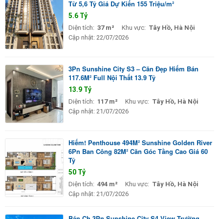
Từ 5,6 Tỷ Giá Dự Kiến 155 Triệu/m²
5.6 Tỷ
Diện tích:
37 m²
Khu vực:
Tây Hồ, Hà Nội
Cập nhật:
22/07/2026
3Pn Sunshine City S3 – Căn Đẹp Hiếm Bán
117.6M² Full Nội Thất 13.9 Tỷ
13.9 Tỷ
Diện tích:
117 m²
Khu vực:
Tây Hồ, Hà Nội
Cập nhật:
21/07/2026
Hiếm! Penthouse 494M² Sunshine Golden River
6Pn Ban Công 82M² Căn Góc Tầng Cao Giá 60
Tỷ
50 Tỷ
Diện tích:
494 m²
Khu vực:
Tây Hồ, Hà Nội
Cập nhật:
21/07/2026
Bán Ch 3Pn Sunshine City S4 View Trường