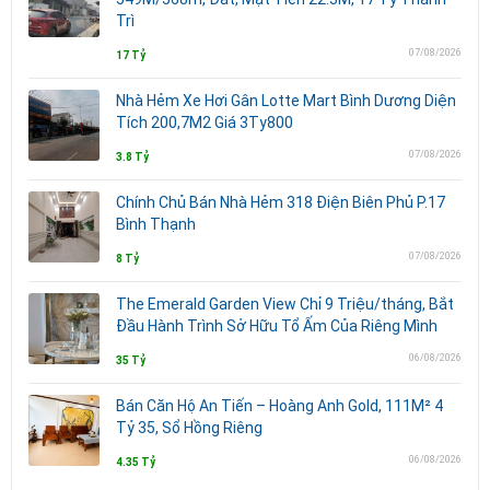
Trì
07/08/2026
17 Tỷ
Nhà Hẻm Xe Hơi Gân Lotte Mart Bình Dương Diện
Tích 200,7M2 Giá 3Ty800
07/08/2026
3.8 Tỷ
Chính Chủ Bán Nhà Hẻm 318 Điện Biên Phủ P.17
Bình Thạnh
07/08/2026
8 Tỷ
The Emerald Garden View Chỉ 9 Triệu/tháng, Bắt
Đầu Hành Trình Sở Hữu Tổ Ấm Của Riêng Mình
06/08/2026
35 Tỷ
Bán Căn Hộ An Tiến – Hoàng Anh Gold, 111M² 4
Tỷ 35, Sổ Hồng Riêng
06/08/2026
4.35 Tỷ