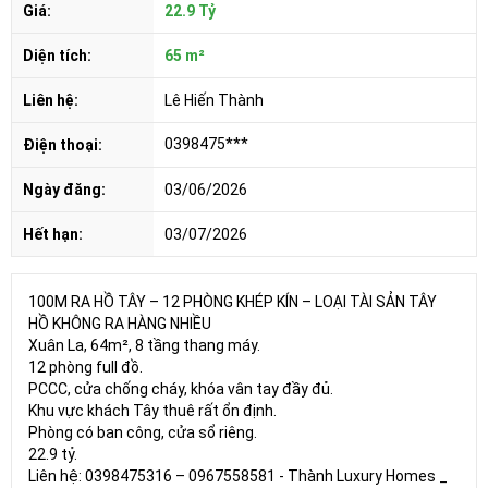
Giá:
22.9 Tỷ
Diện tích:
65 m²
Liên hệ:
Lê Hiến Thành
0398475***
Điện thoại:
Ngày đăng:
03/06/2026
Hết hạn:
03/07/2026
100M RA HỒ TÂY – 12 PHÒNG KHÉP KÍN – LOẠI TÀI SẢN TÂY
HỒ KHÔNG RA HÀNG NHIỀU
Xuân La, 64m², 8 tầng thang máy.
12 phòng full đồ.
PCCC, cửa chống cháy, khóa vân tay đầy đủ.
Khu vực khách Tây thuê rất ổn định.
Phòng có ban công, cửa sổ riêng.
22.9 tỷ.
Liên hệ: 0398475316 – 0967558581 - Thành Luxury Homes _