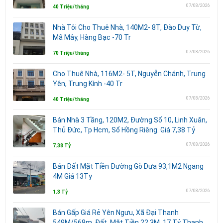
07/08/2026
40 Triệu/tháng
Nhà Tôi Cho Thuê Nhà, 140M2- 8T, Đào Duy Từ,
Mã Mây, Hàng Bạc -70 Tr
07/08/2026
70 Triệu/tháng
Cho Thuê Nhà, 116M2- 5T, Nguyễn Chánh, Trung
Yên, Trung Kính -40 Tr
07/08/2026
40 Triệu/tháng
Bán Nhà 3 Tầng, 120M2, Đường Số 10, Linh Xuân,
Thủ Đức, Tp Hcm, Sổ Hồng Riêng. Giá 7,38 Tỷ
07/08/2026
7.38 Tỷ
Bán Đất Mặt Tiền Đường Gò Dưa 93,1M2 Ngang
4M Giá 13Ty
07/08/2026
1.3 Tỷ
Bán Gấp Giá Rẻ Yên Ngưu, Xã Đại Thanh
549M/568m, Đất, Mặt Tiền 22.3M, 17 Tỷ Thanh